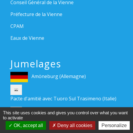
Conseil Général de la Vienne
Préfecture de la Vienne
CPAM
Eaux de Vienne
Jumelages
Amöneburg (Allemagne)
Pacte d'amitié avec Tuoro Sul Trasimeno (Italie)
Pacte d'amitié avec Tragwein (Autriche)
This site uses cookies and gives you control over what you want
to activate
OK, accept all
Deny all cookies
Personalize
Mentions légales
-
Politique de confidentialité
-