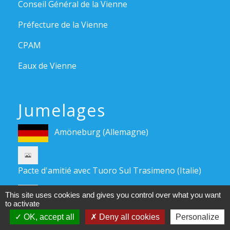
Conseil Général de la Vienne
Préfecture de la Vienne
CPAM
Eaux de Vienne
Jumelages
Amöneburg (Allemagne)
Pacte d'amitié avec Tuoro Sul Trasimeno (Italie)
Pacte d'amitié avec Tragwein (Autriche)
This site uses cookies and gives you control over what you want
to activate
OK, accept all
Deny all cookies
Personalize
Mentions légales
-
Politique de confidentialité
-