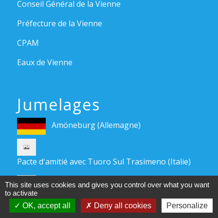
Conseil Général de la Vienne
Préfecture de la Vienne
CPAM
Eaux de Vienne
Jumelages
Amöneburg (Allemagne)
Pacte d'amitié avec Tuoro Sul Trasimeno (Italie)
Pacte d'amitié avec Tragwein (Autriche)
This site uses cookies and gives you control over what you want
to activate
OK, accept all
Deny all cookies
Personalize
Mentions légales
-
Politique de confidentialité
-