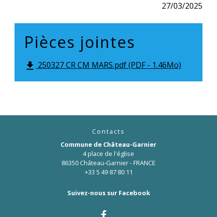
27/03/2025
Pièces jointes
250327 CR CM MARS.pdf (PDF - 1.46Mo)
file_download
Contacts
Commune de Château-Garnier
4 place de l'église
86350 Château-Garnier - FRANCE
+33 5 49 87 80 11
Suivez-nous sur Facebook